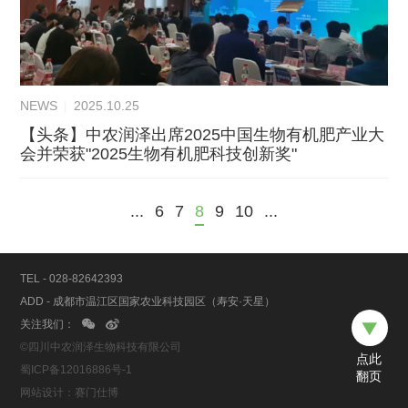
NEWS
|
2025.10.25
【头条】中农润泽出席2025中国生物有机肥产业大
会并荣获"2025生物有机肥科技创新奖"
...
6
7
8
9
10
...
TEL - 028-82642393
ADD - 成都市温江区国家农业科技园区（寿安·天星）
关注我们：



©四川中农润泽生物科技有限公司
点此
蜀ICP备12016886号-1
翻页
网站设计：赛门仕博