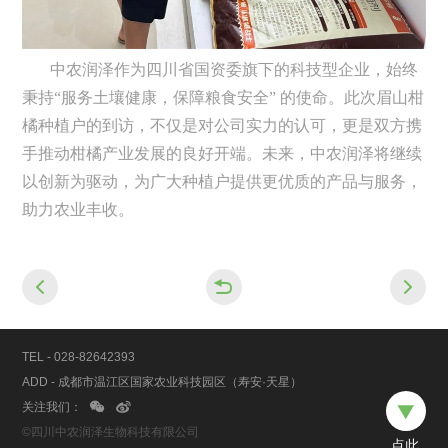
中农润泽作为四川省国资委旗下的科技型企业，始终
秉持“服务土壤健康，保障粮食安全” 的使命。此次眉山柑
橘种植户的到访，不仅是对公司实力的认可，更是双方携
手推动柑橘产业发展的良好开端。未来，中农润泽将继续
以创新为驱动，为广大种植户提供更优质的产品与服务，
助力农业丰收。



TEL - 028-82642393
ADD - 成都市温江区国家农业科技园区（寿安·天星）
关注我们：



©四川中农润泽生物科技有限公司
点此